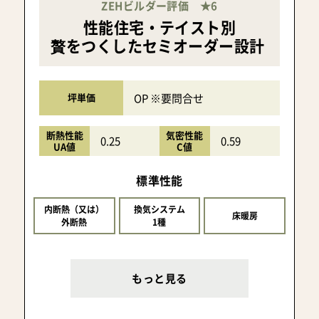
ZEHビルダー評価 ★6
性能住宅・テイスト別
贅をつくしたセミオーダー設計
OP ※要問合せ
坪単価
断熱性能
気密性能
0.25
0.59
UA値
C値
標準性能
内断熱（又は）
換気システム
床暖房
外断熱
1種
もっと見る