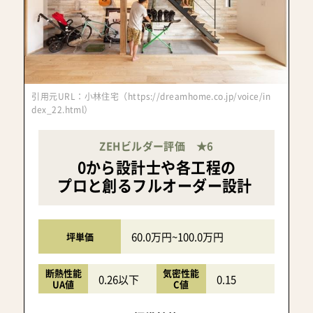
引用元URL：小林住宅（https://dreamhome.co.jp/voice/in
dex_22.html）
ZEHビルダー評価 ★6
0から設計士や各工程の
プロと創るフルオーダー設計
60.0万円~100.0万円
坪単価
断熱性能
気密性能
0.26以下
0.15
UA値
C値