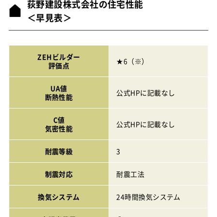
荻野建設株式会社の住宅性能
＜早見表＞
ZEHビルダー
★6（※）
評価点
UA値
公式HPに記載なし
断熱性能
C値
公式HPに記載なし
気密性能
耐震等級
3
制震対応
耐震工法
換気システム
24時間換気システム