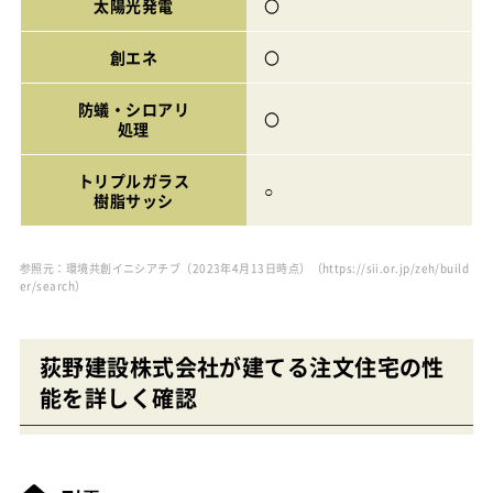
太陽光発電
〇
創エネ
〇
防蟻・シロアリ
〇
処理
トリプルガラス
○
樹脂サッシ
参照元：環境共創イニシアチブ（2023年4月13日時点）
（https://sii.or.jp/zeh/build
er/search）
荻野建設株式会社が建てる注文住宅の性
能を詳しく確認