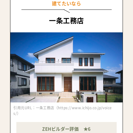
建てたいなら
一条工務店
引用元URL：一条工務店（https://www.ichijo.co.jp/voice
s/）
ZEHビルダー評価 ★6