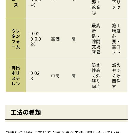
湿・
下リ
ス
40
遮音
スク
◎
最高
施工
ウレ
断
精度
0.02
タン
熱・
必
0-0.0
高価
高
フォ
隙間
要・
30
ーム
充填
高コ
容易
スト
防水
燃え
押出
性高
やす
ポリ
0.02
中高
高
く外
く隙
スチ
8
張り
間注
レン
向き
意
工法の種類
断熱材の種類に応じてさまざまな工法が用いられていま