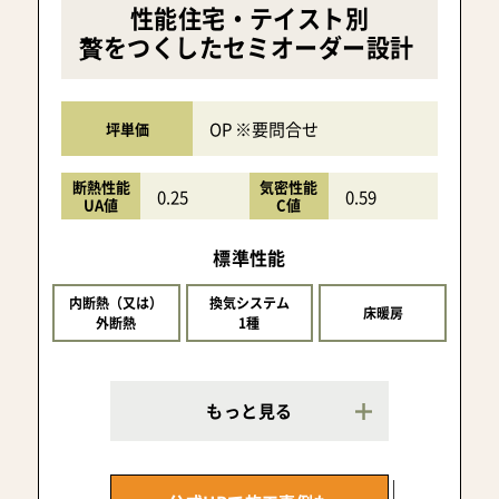
性能住宅・テイスト別
贅をつくしたセミオーダー設計
OP ※要問合せ
坪単価
断熱性能
気密性能
0.25
0.59
UA値
C値
標準性能
内断熱（又は）
換気システム
床暖房
外断熱
1種
もっと見る