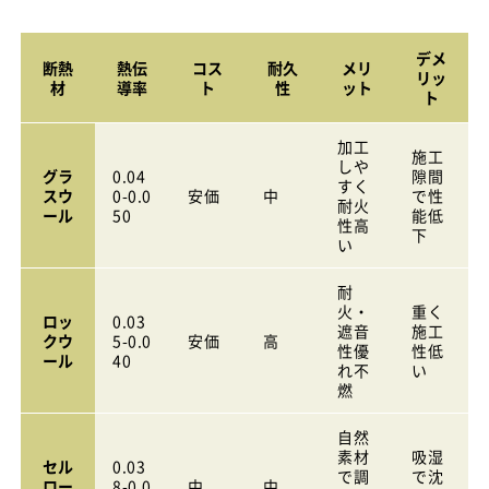
デメ
断熱
熱伝
コス
耐久
メリ
リッ
材
導率
ト
性
ット
ト
加工
施工
しや
グラ
0.04
隙間
すく
スウ
0-0.0
安価
中
で性
耐火
ール
50
能低
性高
下
い
耐
火・
重く
ロッ
0.03
遮音
施工
クウ
5-0.0
安価
高
性優
性低
ール
40
れ不
い
燃
自然
素材
吸湿
セル
0.03
で調
で沈
ロー
8-0.0
中
中