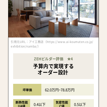
引用元URL：アイ工務店（https://www.ai-koumuten.co.jp/
exhibition/namba/）
ZEHビルダー評価 ★4
予算内で実現する
オーダー設計
62.0万円~78.8万円
坪単価
断熱性能
気密性能
0.4以下
0.5以下
UA値
C値