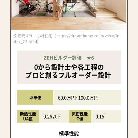
引用元URL：小林住宅（https://dreamhome.co.jp/voice/in
dex_22.html）
ZEHビルダー評価 ★6
0から設計士や各工程の
プロと創るフルオーダー設計
60.0万円~100.0万円
坪単価
断熱性能
気密性能
0.26以下
0.15
UA値
C値
標準性能