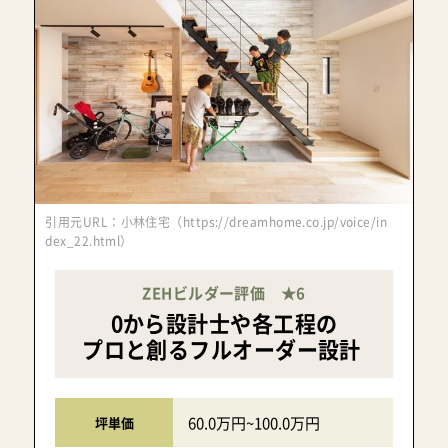
引用元URL：小林住宅（https://dreamhome.co.jp/voice/in
dex_22.html）
ZEHビルダー評価 ★6
0から設計士や各工程の
プロと創るフルオーダー設計
60.0万円~100.0万円
坪単価