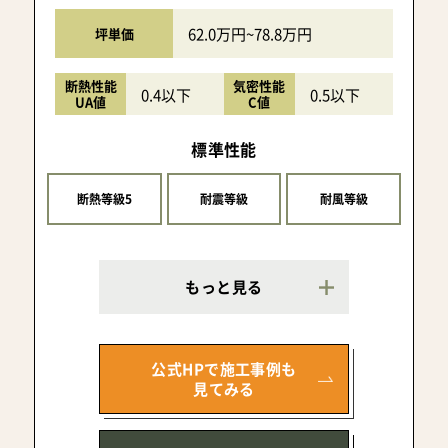
62.0万円~78.8万円
坪単価
断熱性能
気密性能
0.4以下
0.5以下
UA値
C値
標準性能
断熱等級5
耐震等級
耐風等級
もっと見る
公式HPで施工事例も
見てみる