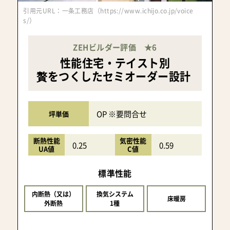
引用元URL：一条工務店（https://www.ichijo.co.jp/voice
s/）
ZEHビルダー評価 ★6
性能住宅・テイスト別
贅をつくしたセミオーダー設計
OP ※要問合せ
坪単価
断熱性能
気密性能
0.25
0.59
UA値
C値
標準性能
内断熱（又は）
換気システム
床暖房
外断熱
1種