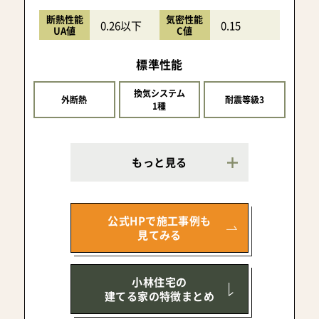
断熱性能
気密性能
0.26以下
0.15
UA値
C値
標準性能
換気システム
外断熱
耐震等級3
1種
もっと見る
公式HPで施工事例も
見てみる
小林住宅の
建てる家の特徴まとめ