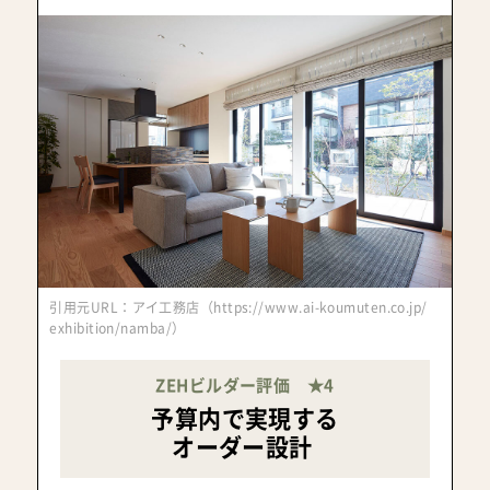
引用元URL：アイ工務店（https://www.ai-koumuten.co.jp/
exhibition/namba/）
ZEHビルダー評価 ★4
予算内で実現する
オーダー設計